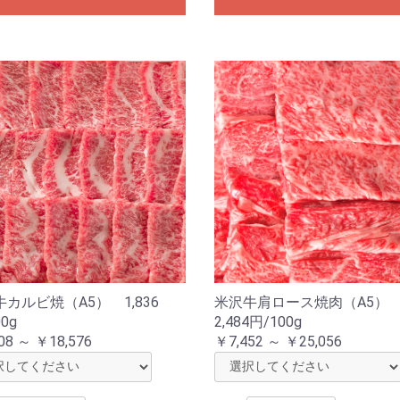
カルビ焼（A5） 1,836
米沢牛肩ロース焼肉（A5
0g
2,484円/100g
08 ～ ￥18,576
￥7,452 ～ ￥25,056