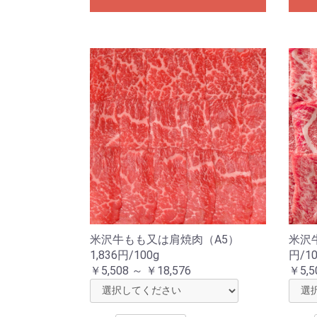
米沢牛もも又は肩焼肉（A5）
米沢牛
1,836円/100g
円/10
￥5,508 ～ ￥18,576
￥5,5