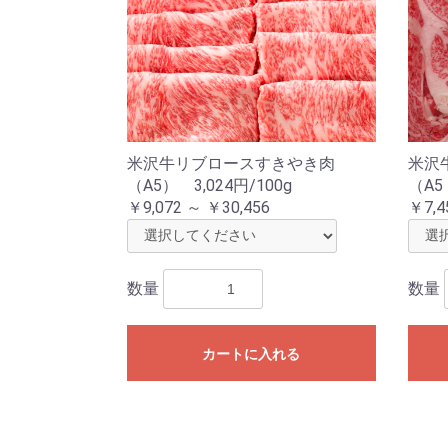
米沢牛リブロースすきやき肉
米沢
（A5） 3,024円/100g
（A5
￥9,072 ～ ￥30,456
￥7,4
数量
数量
カートに入れる