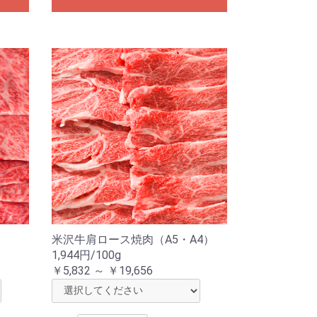
）
米沢牛肩ロース焼肉（A5・A4）
1,944円/100g
￥5,832 ～ ￥19,656