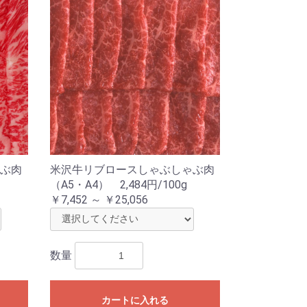
ぶ肉
米沢牛リブロースしゃぶしゃぶ肉
（A5・A4） 2,484円/100g
￥7,452 ～ ￥25,056
数量
カートに入れる