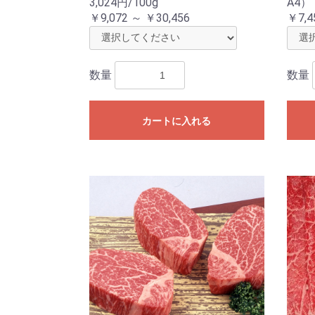
3,024円/100g
A4） 
￥9,072 ～ ￥30,456
￥7,4
数量
数量
カートに入れる