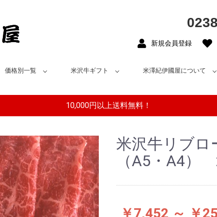
0238
新規会員登録
価格別一覧
米沢牛ギフト
米澤紀伊國屋について
10,000円以上送料無料！
米沢牛リブロ
（A5・A4） 2
￥7,452 ～ ￥25