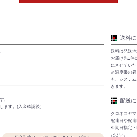
送料に
。
送料は発送地
お届け先1件
にさせていた
※温度帯の異
も、システム
きます。
す。
配送に
します。(入金確認後）
クロネコヤマ
配達日や配達
※期日指定・
ださい。