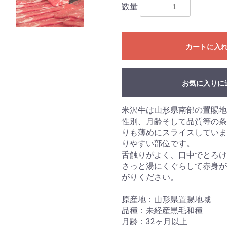
数量
カートに入
お気に入りに
米沢牛は山形県南部の置賜地
性別、月齢そして品質等の条
りも薄めにスライスしていま
りやすい部位です。
舌触りがよく、口中でとろけ
さっと湯にくぐらして赤身が
がりください。
原産地：山形県置賜地域
品種：未経産黒毛和種
月齢：32ヶ月以上