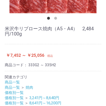
米沢牛リブロース焼肉（A5・A4） 2,484
円/100g
￥7,452 ～ ￥25,056
税込
商品コード：
333G2 ～ 335H2
関連カテゴリ
商品一覧
商品一覧
＞
焼肉
価格別一覧
価格別一覧
＞
3,241円～8,640円
価格別一覧
＞
8,641円～16,200円