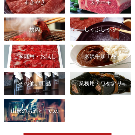
すきやき
ステーキ
焼肉
しゃぶしゃぶ
ご家庭用・お試し
米沢牛加工品
その他加工品
業務用・ワケアリ
山形のお酒と。etc.