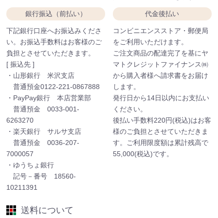
銀行振込（前払い）
代金後払い
下記銀行口座へお振込みくださ
コンビニエンスストア・郵便局
い。お振込手数料はお客様のご
をご利用いただけます。
負担とさせていただきます。
ご注文商品の配達完了を基にヤ
[ 振込先 ]
マトクレジットファイナンス㈱
・山形銀行 米沢支店
から購入者様へ請求書をお届け
普通預金0122-221-0867888
します。
・PayPay銀行 本店営業部
発行日から14日以内にお支払い
普通預金 0033-001-
ください。
6263270
後払い手数料220円(税込)はお客
・楽天銀行 サルサ支店
様のご負担とさせていただきま
普通預金 0036-207-
す。ご利用限度額は累計残高で
7000057
55,000(税込)です。
・ゆうちょ銀行
記号－番号 18560-
10211391
送料について